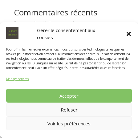
Commentaires récents
Ramonved
on
Hello everyone!
Gérer le consentement aux
JamesBit
on
Hello everyone!
cookies
ErvinMek
on
Hello everyone!
Pour offrir les meilleures expériences, nous utilisons des technologies telles que les
888starz_cyEi
on
Hello everyone!
cookies pour stocker et/ou accéder aux informations des appareils. Le fait de consentir à
ces technologies nous permettra de traiter des données telles que le comportement de
Marcusshard
on
Hello everyone!
navigation ou les ID uniques sur ce site. Le fait de ne pas consentir ou de retirer son
consentement peut avoir un effet négatif sur certaines caractéristiques et fonctions.
Manage services
Accepter
Designed by
Elegant Themes
| Powered by
WordPress
Refuser
Voir les préférences